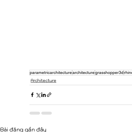
parametricarchitecture
architecture
grasshopper3d
rhi
Architecture
Bài đăng gần đây