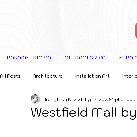
PARAMETRIC.VN
ATTRACTOR.VN
FURNI
All Posts
Architecture
Installation Art
Interi
TrongThuy KTS
21 thg 12, 2023
4 phút đọc
Storytelling Concept
Westfield Mall b