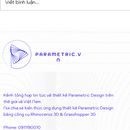
Viết bình luận...
DỰ ÁN PHỨC HỢP ĐA
VAGELOS 
CHỨC NĂNG TẠI TIRANA:
KHI LỚP V
CHIẾN THẮNG CỦA SỰ
KHIỂN NĂ
KẾT NỐI NGHỆ THUẬT VÀ
THÁO DỠ 
KIẾN TRÚC
THỊ
PARAMETRIC.V
N
Kênh tổng hợp tin tức về thiết kế Parametric Design trên
thế giới và Việt Nam.
Nơi chia sẻ kiến thức ứng dụng thiết kế Parametric Design
bằng công cụ Rhinoceros 3D & Grasshopper 3D
Phone: 0911190010