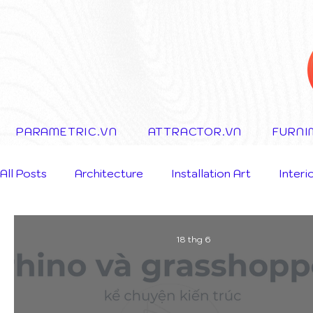
PARAMETRIC.VN
ATTRACTOR.VN
FURNI
All Posts
Architecture
Installation Art
Interi
Storytelling Concept
18 thg 6