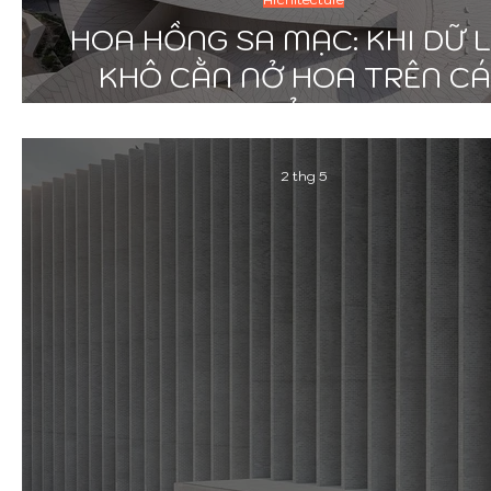
HOA HỒNG SA MẠC: KHI DỮ L
KHÔ CẰN NỞ HOA TRÊN C
BỎNG
2 thg 5