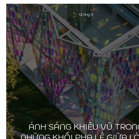
12 thg 5
ÁNH SÁNG KHIÊU VŨ TRON
NHỮNG KHỐI PHA LÊ GIỮA L