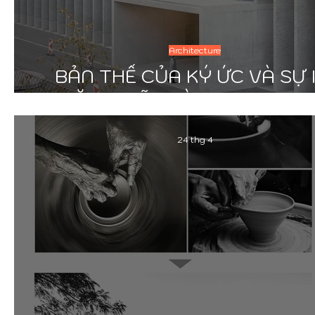
Architecture
BẢN THỂ CỦA KÝ ỨC VÀ SỰ 
LẶNG GIỮA LÒNG LAUSAN
24 thg 4