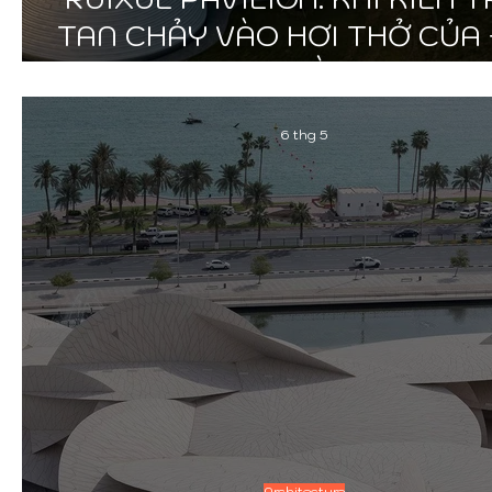
TAN CHẢY VÀO HƠI THỞ CỦA
TRỜI
6 thg 5
Architecture