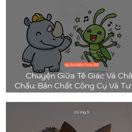
Ký Sự Kiến Trúc Số
Chuyện Giữa Tê Giác Và Ch
Chấu: Bản Chất Công Cụ Và Tư
Làm Nghề Trong Kiến Trúc 
Rhino -Grasshopper
20 thg 5