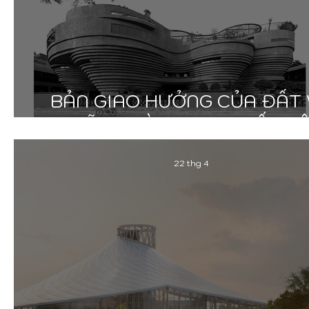
BẢN GIAO HƯỞNG CỦA ĐẤT
NHỮNG VÒNG XOAY BẤT T
22 thg 4