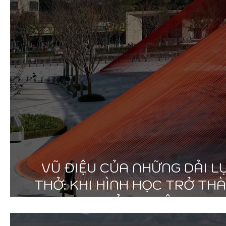
VŨ ĐIỆU CỦA NHỮNG DẢI L
THỞ: KHI HÌNH HỌC TRỞ TH
TRẢI NGHIỆM