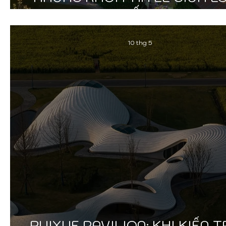
PHỐ THỊ
10 thg 5
RUIXUE PAVILION: KHI KIẾN 