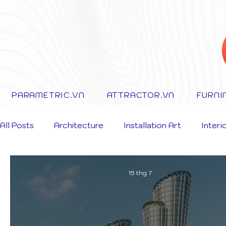
PARAMETRIC.VN
ATTRACTOR.VN
FURNI
All Posts
Architecture
Installation Art
Interi
Storytelling Concept
15 thg 7