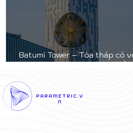
Batumi Tower – Tòa tháp có 
đu quay độc đáo trên bờ Biển
PARAMETRIC.V
N