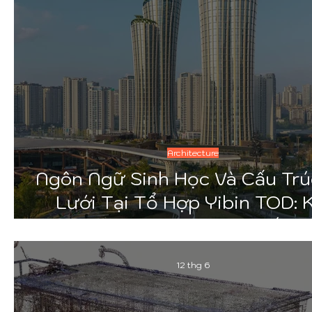
Architecture
Ngôn Ngữ Sinh Học Và Cấu Trú
Lưới Tại Tổ Hợp Yibin TOD: 
Thuật Toán Trở Thành Kiến T
12 thg 6