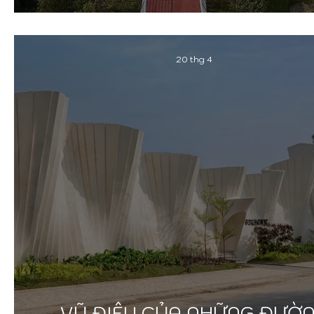
Jiangyin Greenway | BAU
20 thg 4
VŨ ĐIỆU CỦA NHỮNG ĐƯỜ