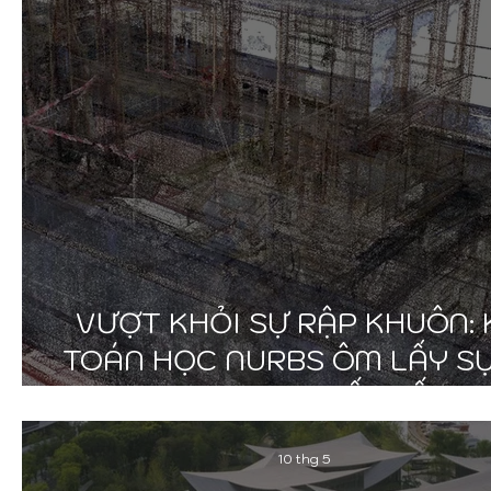
VƯỢT KHỎI SỰ RẬP KHUÔN: 
TOÁN HỌC NURBS ÔM LẤY S
DO TRONG THIẾT KẾ 3D
10 thg 5