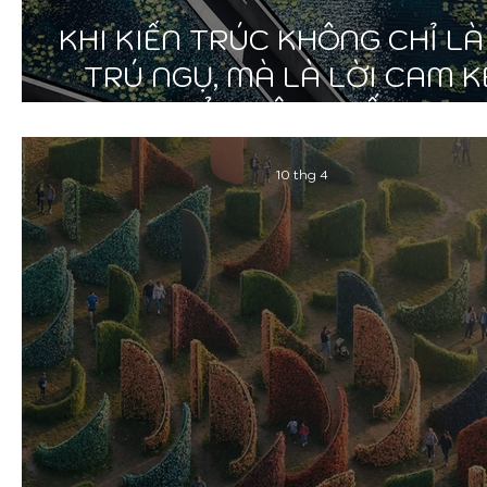
KHI KIẾN TRÚC KHÔNG CHỈ LÀ
TRÚ NGỤ, MÀ LÀ LỜI CAM K
BẢO VỆ SỰ SỐNG
10 thg 4