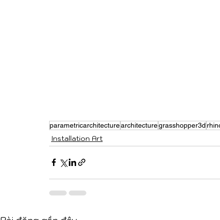
parametricarchitecture
architecture
grasshopper3d
rhi
Installation Art