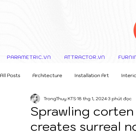
PARAMETRIC.VN
ATTRACTOR.VN
FURNI
All Posts
Architecture
Installation Art
Interi
TrongThuy KTS
18 thg 1, 2024
3 phút đọc
Storytelling Concept
Sprawling corten 
creates surreal n