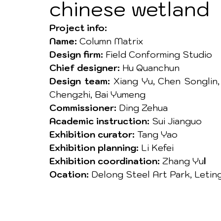
chinese wetland
Project info:
Name:
 Column Matrix
Design firm:
 Field Conforming Studio
Chief designer:
 Hu Quanchun
Design team:
 Xiang Yu, Chen Songlin
Chengzhi, Bai Yumeng 
Commissioner:
 Ding Zehua
Academic instruction:
 Sui Jianguo
Exhibition curator:
 Tang Yao
Exhibition planning:
 Li Kefei
Exhibition coordination:
 Zhang Yu
l
Ocation:
 Delong Steel Art Park, Letin