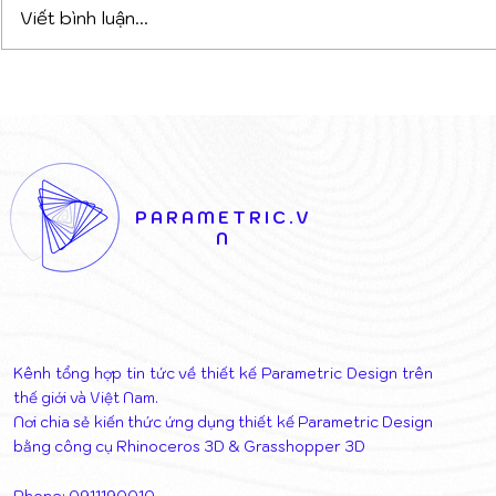
Viết bình luận...
Mái Hiên Tại Venice
Tường Gốm
Biennale: Kiến Trúc Hào
Parametric
Phóng Của U.S. Pavilion
Jumeirah M
Dubai
PARAMETRIC.V
N
Kênh tổng hợp tin tức về thiết kế Parametric Design trên
thế giới và Việt Nam.
Nơi chia sẻ kiến thức ứng dụng thiết kế Parametric Design
bằng công cụ Rhinoceros 3D & Grasshopper 3D