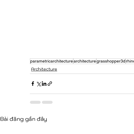
parametricarchitecture
architecture
grasshopper3d
rhi
Architecture
Bài đăng gần đây