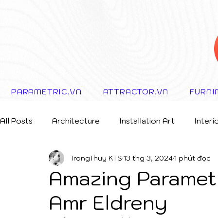
PARAMETRIC.VN
ATTRACTOR.VN
FURNI
All Posts
Architecture
Installation Art
Interi
TrongThuy KTS
13 thg 3, 2024
1 phút đọc
Storytelling Concept
Amazing Paramet
Amr Eldreny