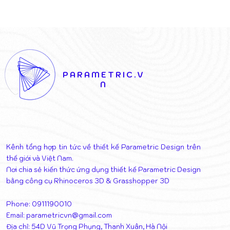
DỰ ÁN PHỨC HỢP ĐA
VAGELOS 
CHỨC NĂNG TẠI TIRANA:
KHI LỚP V
CHIẾN THẮNG CỦA SỰ
KHIỂN NĂ
KẾT NỐI NGHỆ THUẬT VÀ
THÁO DỠ 
KIẾN TRÚC
THỊ
PARAMETRIC.V
N
Kênh tổng hợp tin tức về thiết kế Parametric Design trên
thế giới và Việt Nam.
Nơi chia sẻ kiến thức ứng dụng thiết kế Parametric Design
bằng công cụ Rhinoceros 3D & Grasshopper 3D
Phone: 0911190010
Email:
parametricvn@gmail.com
Địa chỉ: 54D Vũ Trọng Phụng, Thanh Xuân, Hà Nội