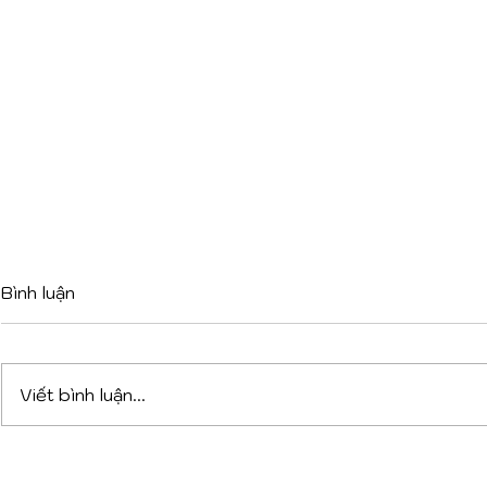
Bình luận
Viết bình luận...
DỰ ÁN PHỨC HỢP ĐA
VAGELOS 
CHỨC NĂNG TẠI TIRANA:
KHI LỚP V