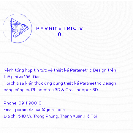
CHIẾN THẮNG CỦA SỰ
KHIỂN NĂ
KẾT NỐI NGHỆ THUẬT VÀ
THÁO DỠ 
KIẾN TRÚC
THỊ
PARAMETRIC.V
N
Kênh tổng hợp tin tức về thiết kế Parametric Design trên
thế giới và Việt Nam.
Nơi chia sẻ kiến thức ứng dụng thiết kế Parametric Design
bằng công cụ Rhinoceros 3D & Grasshopper 3D
Phone: 0911190010
Email:
parametricvn@gmail.com
Địa chỉ: 54D Vũ Trọng Phụng, Thanh Xuân, Hà Nội