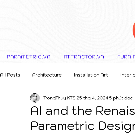
PARAMETRIC.VN
ATTRACTOR.VN
FURNI
All Posts
Architecture
Installation Art
Interi
TrongThuy KTS
25 thg 4, 2024
5 phút đọc
Storytelling Concept
AI and the Renai
Parametric Desig