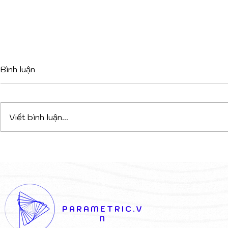
Bình luận
Viết bình luận...
Mái Hiên Tại Venice
Tường Gốm
Biennale: Kiến Trúc Hào
Parametric
Phóng Của U.S. Pavilion
Jumeirah M
Dubai
PARAMETRIC.V
N