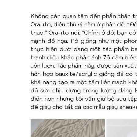
Không cần quan tâm đến phần thân tr
Ora-ïto, điều thú vị nằm ở phần đế. “Đế
thao,” Ora-ïto nói. “Chính ở đó, bạn 
mạnh đồ họa. Nó giống như một phon
thực hiện dưới dạng một tác phẩm bas
tranh điêu khắc phản ánh 76 cảm biến 
uốn lượn. Tác phẩm này, được sản xuất
hỗn hợp bauxite/acrylic giống đá có t
khả năng tạo ra một tấm liền mạch kh
đủ sức chịu đựng trọng lượng đáng k
điển hơn nhưng tôi vẫn giữ bộ sưu tập 
đế giày cho tất cả các mẫu giày sneake