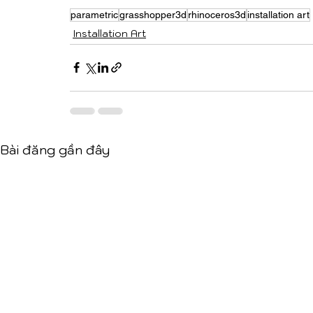
parametric
grasshopper3d
rhinoceros3d
installation art
Installation Art
Bài đăng gần đây