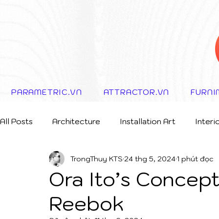
PARAMETRIC.VN
ATTRACTOR.VN
FURNI
All Posts
Architecture
Installation Art
Interi
TrongThuy KTS
24 thg 5, 2024
1 phút đọc
Storytelling Concept
Ora Ito’s Concep
Reebok