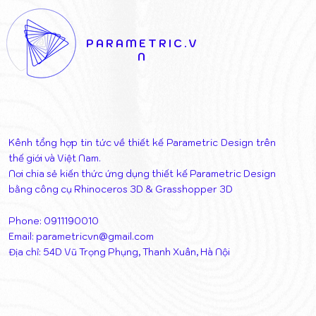
KẾT NỐI NGHỆ THUẬT VÀ
THÁO DỠ 
KIẾN TRÚC
THỊ
PARAMETRIC.V
N
Kênh tổng hợp tin tức về thiết kế Parametric Design trên
thế giới và Việt Nam.
Nơi chia sẻ kiến thức ứng dụng thiết kế Parametric Design
bằng công cụ Rhinoceros 3D & Grasshopper 3D
Phone: 0911190010
Email:
parametricvn@gmail.com
Địa chỉ: 54D Vũ Trọng Phụng, Thanh Xuân, Hà Nội