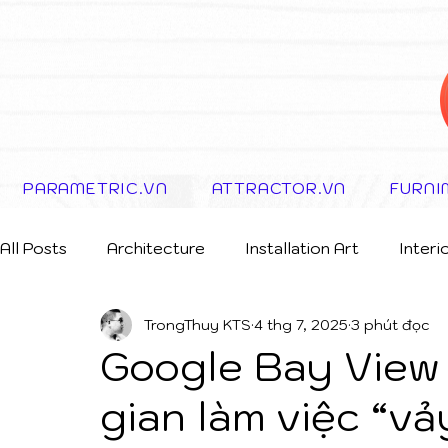
PARAMETRIC.VN
ATTRACTOR.VN
FURNI
All Posts
Architecture
Installation Art
Interi
TrongThuy KTS
4 thg 7, 2025
3 phút đọc
Storytelling Concept
Google Bay View
gian làm việc “v