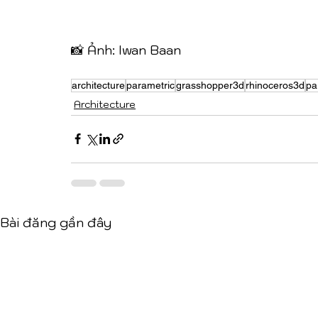
📸 Ảnh: Iwan Baan
architecture
parametric
grasshopper3d
rhinoceros3d
pa
Architecture
Bài đăng gần đây