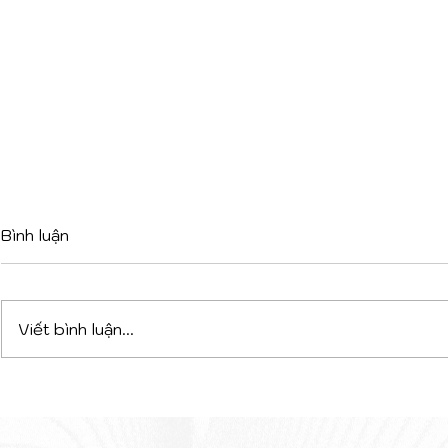
Bình luận
Viết bình luận...
DỰ ÁN PHỨC HỢP ĐA
VAGELOS 
CHỨC NĂNG TẠI TIRANA:
KHI LỚP V
CHIẾN THẮNG CỦA SỰ
KHIỂN NĂ