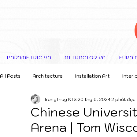
PARAMETRIC.VN
ATTRACTOR.VN
FURNI
All Posts
Architecture
Installation Art
Interi
TrongThuy KTS
20 thg 6, 2024
2 phút đọc
Storytelling Concept
Chinese Universi
Arena | Tom Wis