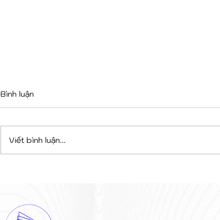
Bình luận
Viết bình luận...
DỰ ÁN PHỨC HỢP ĐA
VAGELOS 
CHỨC NĂNG TẠI TIRANA:
KHI LỚP V
CHIẾN THẮNG CỦA SỰ
KHIỂN NĂ
KẾT NỐI NGHỆ THUẬT VÀ
THÁO DỠ 
KIẾN TRÚC
THỊ