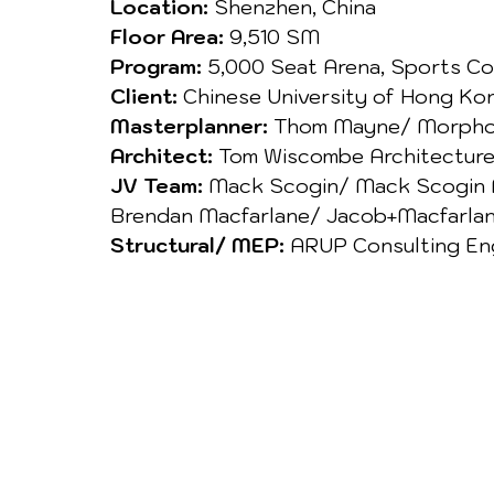
Location:
 Shenzhen, China
Floor Area:
 9,510 SM
Program:
 5,000 Seat Arena, Sports C
Client:
 Chinese University of Hong Ko
Masterplanner:
 Thom Mayne/ Morpho
Architect:
 Tom Wiscombe Architectur
JV Team:
 Mack Scogin/ Mack Scogin Me
Brendan Macfarlane/ Jacob+Macfarlane
Structural/ MEP:
 ARUP Consulting En