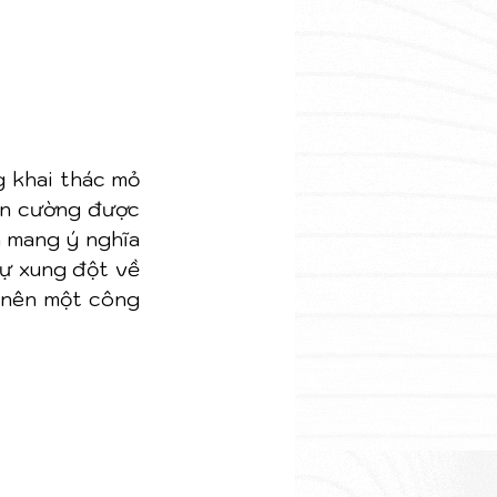
 khai thác mỏ 
ên cường được 
 mang ý nghĩa 
ự xung đột về 
 nên một công 