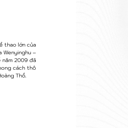
 thao lớn của 
a Wenyinghu – 
ế năm 2009 đã 
hong cách thô 
Hoàng Thổ.