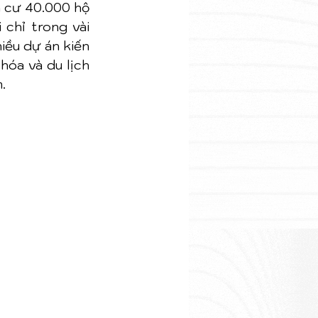
 cư 40.000 hộ 
chỉ trong vài 
ều dự án kiến 
óa và du lịch 
.