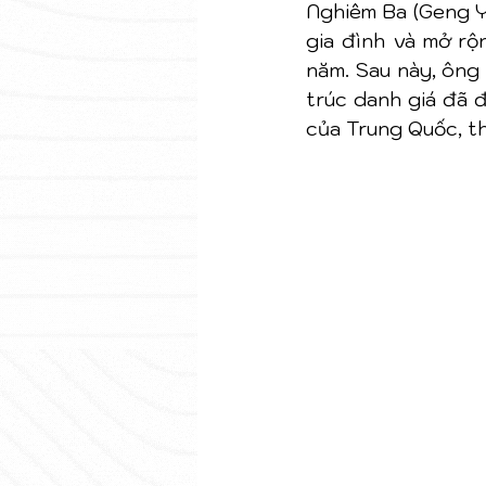
Nghiêm Ba (Geng Ya
gia đình và mở rộ
năm. Sau này, ông
trúc danh giá đã 
của Trung Quốc, th