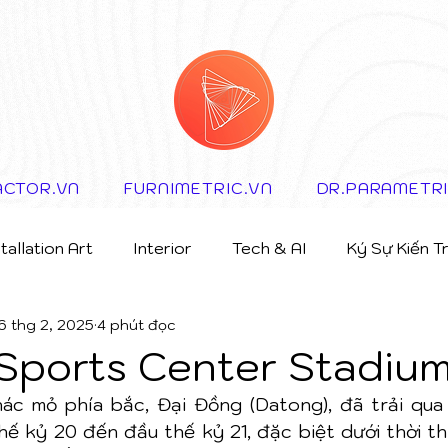
ACTOR.VN
FURNIMETRIC.VN
DR.PARAMETR
stallation Art
Interior
Tech & AI
Ký Sự Kiến T
6 thg 2, 2025
4 phút đọc
Sports Center Stadiu
ác mỏ phía bắc, Đại Đồng (Datong), đã trải qua 
hế kỷ 20 đến đầu thế kỷ 21, đặc biệt dưới thời th