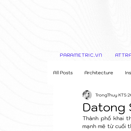
PARAMETRIC.VN
ATTR
All Posts
Architecture
In
TrongThuy KTS
2
Storytelling Concept
Datong 
Thành phố khai th
mạnh mẽ từ cuối t