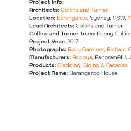
Project Info:
Architects:
Collins and Turner
Location:
Barangaroo
, Sydney, NSW, 
A
Lead Architects:
 Collins and Turner
Collins and Turner team:
 Penny Collin
Project Year:
 2017
Photographs:
Rory Gardiner
, 
Richard 
Manufacturers:
Accoya
, PanoramAH!, 
Products:
Cladding
, 
Siding & Facades
Project Name:
 Barangaroo House