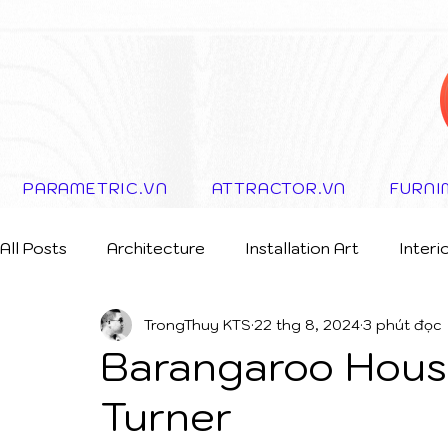
PARAMETRIC.VN
ATTRACTOR.VN
FURNI
All Posts
Architecture
Installation Art
Interi
TrongThuy KTS
22 thg 8, 2024
3 phút đọc
Storytelling Concept
Barangaroo House
Turner