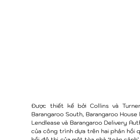
Được thiết kế bởi Collins và Turne
Barangaroo South, Barangaroo House là
Lendlease và Barangaroo Delivery Autho
của công trình dựa trên hai phản hồi q
hồi đô thị của một tòa nhà ‘toàn cảnh’,