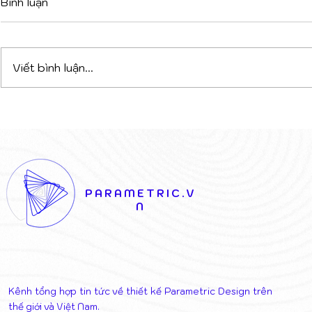
Bình luận
Viết bình luận...
DỰ ÁN PHỨC HỢP ĐA
VAGELOS 
CHỨC NĂNG TẠI TIRANA:
KHI LỚP V
CHIẾN THẮNG CỦA SỰ
KHIỂN NĂ
KẾT NỐI NGHỆ THUẬT VÀ
THÁO DỠ 
KIẾN TRÚC
THỊ
PARAMETRIC.V
N
Kênh tổng hợp tin tức về thiết kế Parametric Design trên
thế giới và Việt Nam.