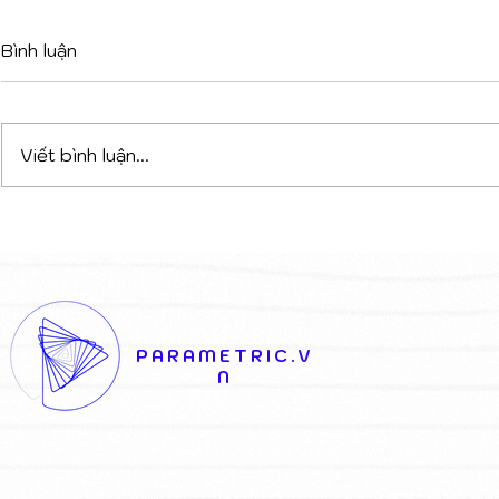
Bình luận
Viết bình luận...
DỰ ÁN PHỨC HỢP ĐA
VAGELOS 
CHỨC NĂNG TẠI TIRANA:
KHI LỚP V
CHIẾN THẮNG CỦA SỰ
KHIỂN NĂ
KẾT NỐI NGHỆ THUẬT VÀ
THÁO DỠ 
KIẾN TRÚC
THỊ
PARAMETRIC.V
N