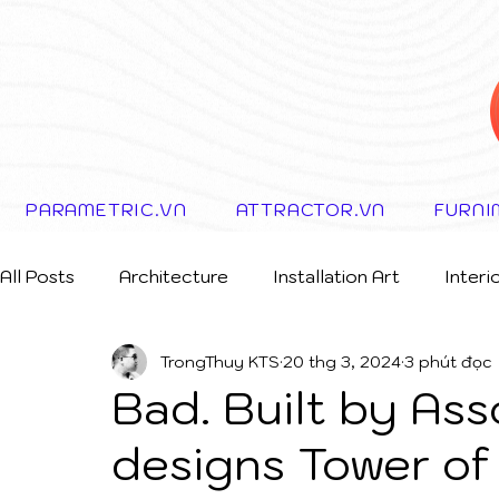
PARAMETRIC.VN
ATTRACTOR.VN
FURNI
All Posts
Architecture
Installation Art
Interi
TrongThuy KTS
20 thg 3, 2024
3 phút đọc
Storytelling Concept
Bad. Built by Ass
designs Tower of 