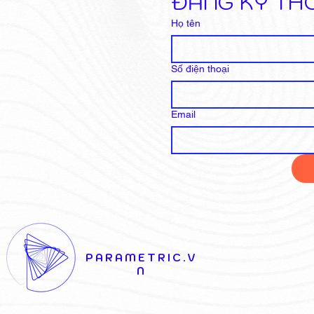
ĐĂNG KÝ TH
Họ tên
Số điện thoại
Email
PARAMETRIC.V
N