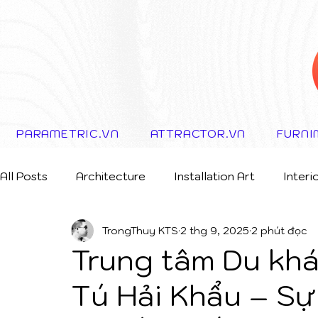
PARAMETRIC.VN
ATTRACTOR.VN
FURNI
All Posts
Architecture
Installation Art
Interi
TrongThuy KTS
2 thg 9, 2025
2 phút đọc
Storytelling Concept
Trung tâm Du kh
Tú Hải Khẩu – Sự