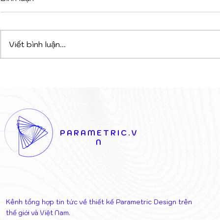
Viết bình luận...
DỰ ÁN PHỨC HỢP ĐA
VAGELOS 
CHỨC NĂNG TẠI TIRANA:
KHI LỚP V
CHIẾN THẮNG CỦA SỰ
KHIỂN NĂ
KẾT NỐI NGHỆ THUẬT VÀ
THÁO DỠ 
KIẾN TRÚC
THỊ
PARAMETRIC.V
N
Kênh tổng hợp tin tức về thiết kế Parametric Design trên
thế giới và Việt Nam.