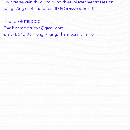
Nơi chia sẻ kiến thức ứng dụng thiết kế Parametric Design
bằng công cụ Rhinoceros 3D & Grasshopper 3D
Phone: 0911190010
Email:
parametricvn@gmail.com
Địa chỉ: 54D Vũ Trọng Phụng, Thanh Xuân, Hà Nội