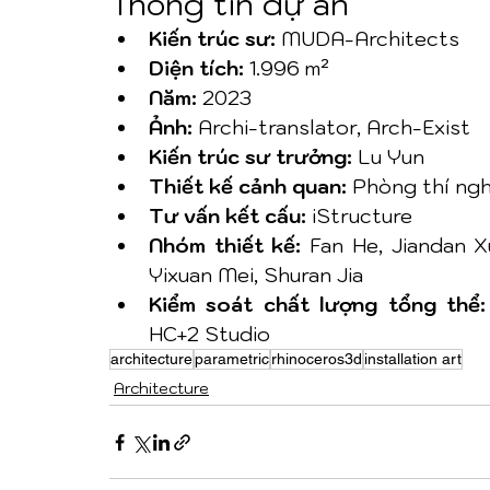
Thông tin dự án
Kiến trúc sư:
 MUDA-Architects
Diện tích:
 1.996 m²
Năm:
 2023
Ảnh:
 Archi-translator, Arch-Exist
Kiến trúc sư trưởng:
 Lu Yun
Thiết kế cảnh quan:
 Phòng thí ng
Tư vấn kết cấu:
 iStructure
Nhóm thiết kế:
 Fan He, Jiandan X
Yixuan Mei, Shuran Jia
Kiểm soát chất lượng tổng thể:
HC+2 Studio
architecture
parametric
rhinoceros3d
installation art
Architecture