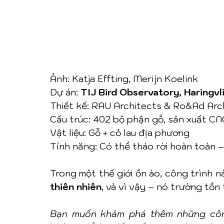
Ảnh: Katja Effting, Merijn Koelink 
Dự án: 
TIJ Bird Observatory, Haringvl
Thiết kế: RAU Architects & Ro&Ad Arc
Cấu trúc: 402 bộ phận gỗ, sản xuất CNC
Vật liệu: Gỗ + cỏ lau địa phương
Tính năng: Có thể tháo rời hoàn toàn –
Trong một thế giới ồn ào, công trình n
thiên nhiên
, và vì vậy – nó trường tồn
Bạn muốn khám phá thêm những công 