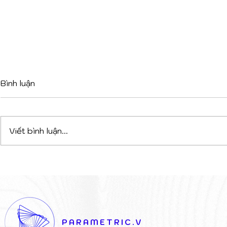
Bình luận
Viết bình luận...
DỰ ÁN PHỨC HỢP ĐA
TỪ XƯỞN
CHỨC NĂNG TẠI TIRANA:
1900 ĐẾN 
CHIẾN THẮNG CỦA SỰ
TẠO SỐ: K
KẾT NỐI NGHỆ THUẬT VÀ
THỦ CÔNG
KIẾN TRÚC
GIỜ CŨ
PARAMETRIC.V