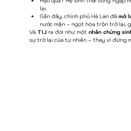
Hậu quả? Hệ sinh thái vùng ngập mặ
lại.
Gần đây, chính phủ Hà Lan đã 
mở l
nước mặn – ngọt hòa trộn trở lại, g
Và 
TIJ
 ra đời như một 
nhân chứng sinh
sự trở lại của tự nhiên – thay vì đứng 