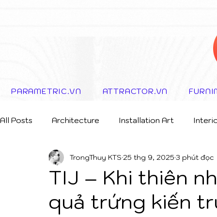
PARAMETRIC.VN
ATTRACTOR.VN
FURNI
All Posts
Architecture
Installation Art
Interi
TrongThuy KTS
25 thg 9, 2025
3 phút đọc
Storytelling Concept
TIJ – Khi thiên n
quả trứng kiến t