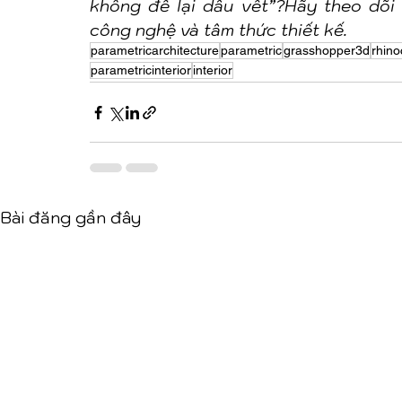
không để lại dấu vết”?Hãy theo dõi 
công nghệ và tâm thức thiết kế.
parametricarchitecture
parametric
grasshopper3d
rhin
parametricinterior
interior
Bài đăng gần đây