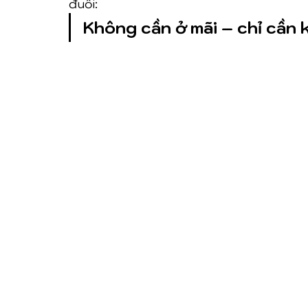
đuổi:
Không cần ở mãi – chỉ cần