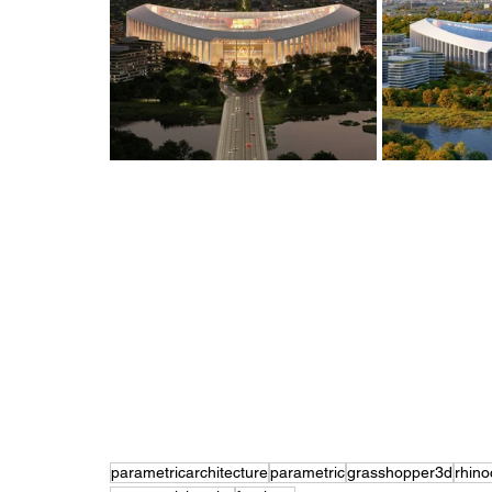
parametricarchitecture
parametric
grasshopper3d
rhin