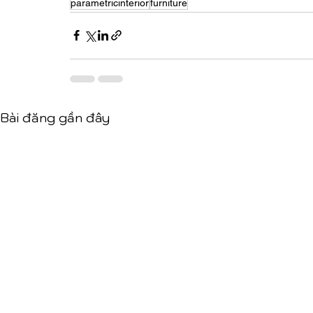
parametricinterior
furniture
Bài đăng gần đây