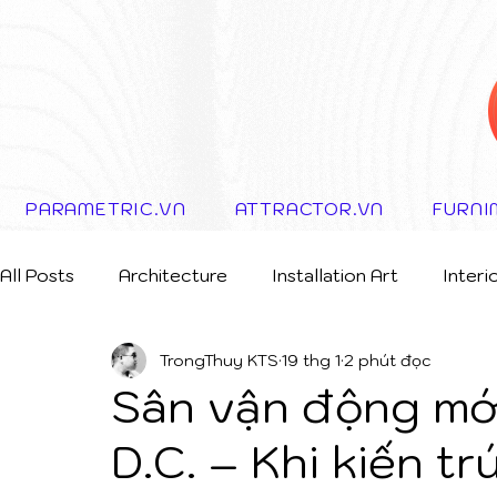
PARAMETRIC.VN
ATTRACTOR.VN
FURNI
All Posts
Architecture
Installation Art
Interi
TrongThuy KTS
19 thg 1
2 phút đọc
Storytelling Concept
Sân vận động mớ
D.C. – Khi kiến tr