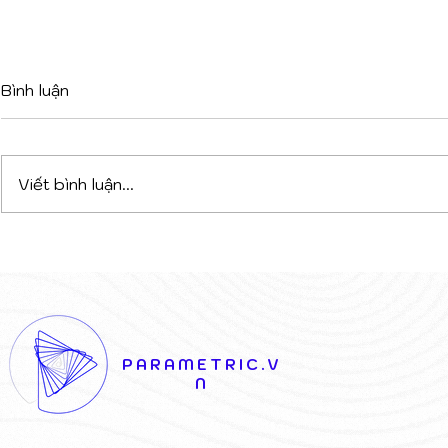
Bình luận
Viết bình luận...
DỰ ÁN PHỨC HỢP ĐA
TỪ XƯỞN
CHỨC NĂNG TẠI TIRANA:
1900 ĐẾN 
CHIẾN THẮNG CỦA SỰ
TẠO SỐ: K
KẾT NỐI NGHỆ THUẬT VÀ
THỦ CÔNG
KIẾN TRÚC
GIỜ CŨ
PARAMETRIC.V
N