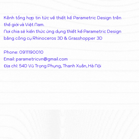
Kênh tổng hợp tin tức về thiết kế Parametric Design trên
thế giới và Việt Nam.
Nơi chia sẻ kiến thức ứng dụng thiết kế Parametric Design
bằng công cụ Rhinoceros 3D & Grasshopper 3D
Phone: 0911190010
Email:
parametricvn@gmail.com
Địa chỉ: 54D Vũ Trọng Phụng, Thanh Xuân, Hà Nội