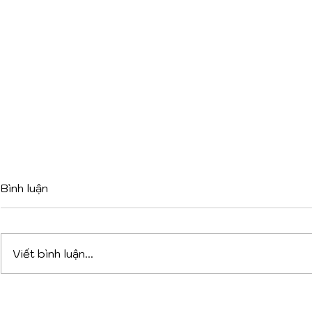
Bình luận
Viết bình luận...
DỰ ÁN PHỨC HỢP ĐA
TỪ XƯỞN
CHỨC NĂNG TẠI TIRANA:
1900 ĐẾN 