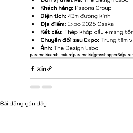
Khách hàng:
 Pasona Group
Diện tích:
 43m đường kính
Địa điểm:
 Expo 2025 Osaka
Kết cấu:
 Thép khớp cầu + màng tổ
Chuyển đổi sau Expo:
 Trung tâm v
Ảnh:
 The Design Labo
parametricarchitecture
parametric
grasshopper3d
para
Bài đăng gần đây