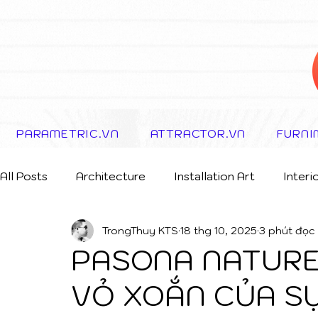
PARAMETRIC.VN
ATTRACTOR.VN
FURNI
All Posts
Architecture
Installation Art
Interi
TrongThuy KTS
18 thg 10, 2025
3 phút đọc
Storytelling Concept
PASONA NATURE
VỎ XOẮN CỦA S