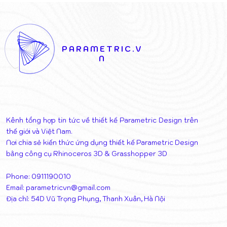
CHIẾN THẮNG CỦA SỰ
TẠO SỐ: K
KẾT NỐI NGHỆ THUẬT VÀ
THỦ CÔNG
KIẾN TRÚC
GIỜ CŨ
PARAMETRIC.V
N
Kênh tổng hợp tin tức về thiết kế Parametric Design trên
thế giới và Việt Nam.
Nơi chia sẻ kiến thức ứng dụng thiết kế Parametric Design
bằng công cụ Rhinoceros 3D & Grasshopper 3D
Phone: 0911190010
Email:
parametricvn@gmail.com
Địa chỉ: 54D Vũ Trọng Phụng, Thanh Xuân, Hà Nội