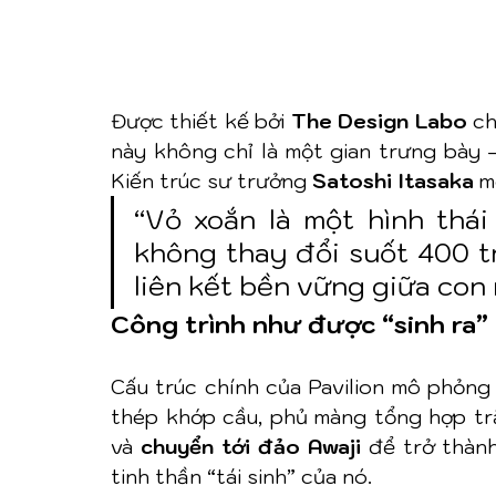
Được thiết kế bởi 
The Design Labo
 c
này không chỉ là một gian trưng bày –
Kiến trúc sư trưởng 
Satoshi Itasaka
 m
“Vỏ xoắn là một hình thái
không thay đổi suốt 400 t
liên kết bền vững giữa con 
Công trình như được “sinh ra”
Cấu trúc chính của Pavilion mô phỏng
thép khớp cầu, phủ màng tổng hợp trắ
và 
chuyển tới đảo Awaji
 để trở thàn
tinh thần “tái sinh” của nó.