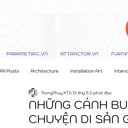
PARAMETRIC.VN
ATTRACTOR.VN
FURNI
All Posts
Architecture
Installation Art
Interi
TrongThuy KTS
13 thg 5
2 phút đọc
Storytelling Concept
NHỮNG CÁNH BU
CHUYỆN DI SẢN 