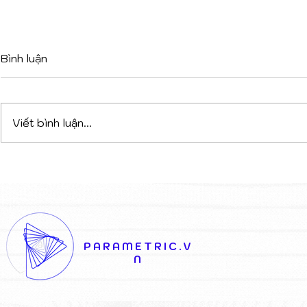
Bình luận
Viết bình luận...
DỰ ÁN PHỨC HỢP ĐA
VAGELOS 
CHỨC NĂNG TẠI TIRANA:
KHI LỚP V
CHIẾN THẮNG CỦA SỰ
KHIỂN NĂ
KẾT NỐI NGHỆ THUẬT VÀ
THÁO DỠ 
KIẾN TRÚC
THỊ
PARAMETRIC.V
N