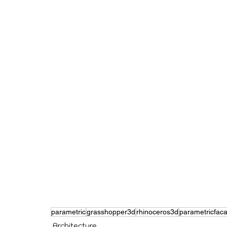
parametric
grasshopper3d
rhinoceros3d
parametricfac
Architecture