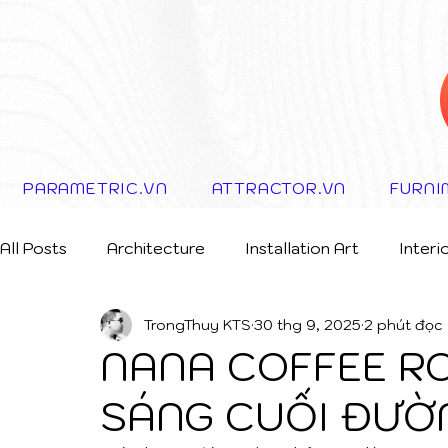
PARAMETRIC.VN
ATTRACTOR.VN
FURNI
All Posts
Architecture
Installation Art
Interi
TrongThuy KTS
30 thg 9, 2025
2 phút đọc
Storytelling Concept
NANA COFFEE R
SÁNG CUỐI ĐƯỜ