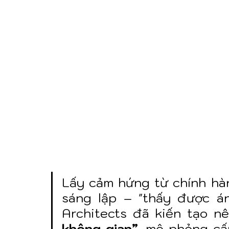
Lấy cảm hứng từ chính hàn
sáng lập – "thấy được án
Architects đã kiến tạo n
không gian”
, mô phỏng cấ