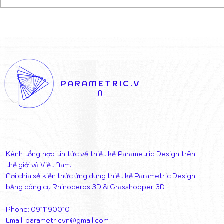
DỰ ÁN PHỨC HỢP ĐA
VAGELOS 
CHỨC NĂNG TẠI TIRANA:
KHI LỚP V
CHIẾN THẮNG CỦA SỰ
KHIỂN NĂ
KẾT NỐI NGHỆ THUẬT VÀ
THÁO DỠ 
KIẾN TRÚC
THỊ
PARAMETRIC.V
N
Kênh tổng hợp tin tức về thiết kế Parametric Design trên
thế giới và Việt Nam.
Nơi chia sẻ kiến thức ứng dụng thiết kế Parametric Design
bằng công cụ Rhinoceros 3D & Grasshopper 3D
Phone: 0911190010
Email:
parametricvn@gmail.com