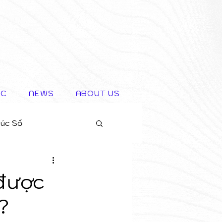
IC
NEWS
ABOUT US
rúc Số
 được
?