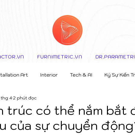
ACTOR.VN
FURNIMETRIC.VN
DR.PARAMETR
stallation Art
Interior
Tech & AI
Ký Sự Kiến T
1 thg 4
2 phút đọc
n trúc có thể nắm bắt
ệu của sự chuyển động