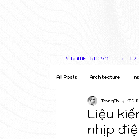
PARAMETRIC.VN
ATTR
All Posts
Architecture
In
TrongThuy KTS
1
Storytelling Concept
Liệu kiế
nhịp đi