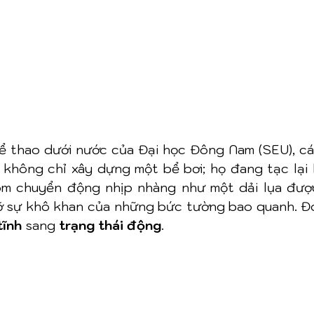
hể thao dưới nước của Đại học Đông Nam (SEU), các
 không chỉ xây dựng một bể bơi; họ đang tạc lại 
m chuyển động nhịp nhàng như một dải lụa được 
ỡ sự khô khan của những bức tường bao quanh. Đó
tĩnh
 sang 
trạng thái động
.