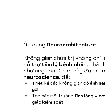
Áp dụng 
Neuroarchitecture
Không gian chữa trị không chỉ là
hỗ trợ tâm lý bệnh nhân
, nhất
như ung thư.Dự án này đưa ra m
neuroscience
, để:
Thiết kế các không gian có 
ánh sán
gũi
Tạo nên môi trường 
tĩnh lặng – gợ
giác kiểm soát