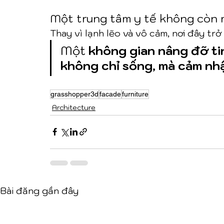
Một trung tâm y tế không còn 
Thay vì lạnh lẽo và vô cảm, nơi đây trở
Một 
không gian nâng đỡ ti
không chỉ sống, mà cảm nh
grasshopper3d
facade
furniture
Architecture
Bài đăng gần đây