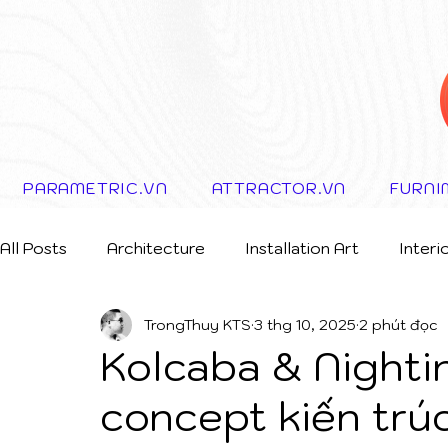
PARAMETRIC.VN
ATTRACTOR.VN
FURNI
All Posts
Architecture
Installation Art
Interi
TrongThuy KTS
3 thg 10, 2025
2 phút đọc
Storytelling Concept
Kolcaba & Nighti
concept kiến trúc