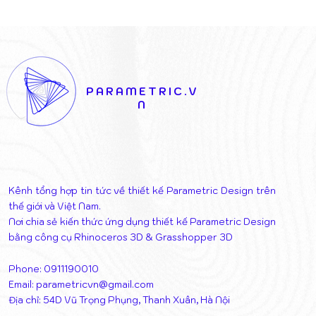
DỰ ÁN PHỨC HỢP ĐA
VAGELOS 
CHỨC NĂNG TẠI TIRANA:
KHI LỚP V
CHIẾN THẮNG CỦA SỰ
KHIỂN NĂ
KẾT NỐI NGHỆ THUẬT VÀ
THÁO DỠ 
KIẾN TRÚC
THỊ
PARAMETRIC.V
N
Kênh tổng hợp tin tức về thiết kế Parametric Design trên
thế giới và Việt Nam.
Nơi chia sẻ kiến thức ứng dụng thiết kế Parametric Design
bằng công cụ Rhinoceros 3D & Grasshopper 3D
Phone: 0911190010
Email:
parametricvn@gmail.com
Địa chỉ: 54D Vũ Trọng Phụng, Thanh Xuân, Hà Nội