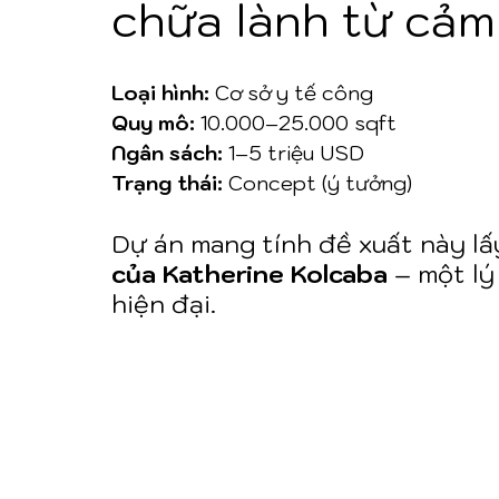
chữa lành từ cảm
Loại hình:
 Cơ sở y tế công 
Quy mô:
 10.000–25.000 sqft
Ngân sách:
 1–5 triệu USD
Trạng thái:
 Concept (ý tưởng)
Dự án mang tính đề xuất này lấ
của Katherine Kolcaba
 – một l
hiện đại.