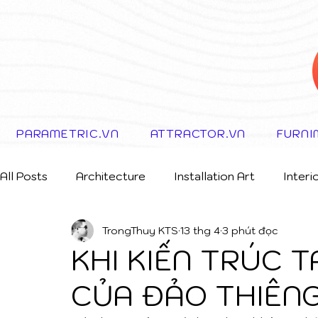
PARAMETRIC.VN
ATTRACTOR.VN
FURNI
All Posts
Architecture
Installation Art
Interi
TrongThuy KTS
13 thg 4
3 phút đọc
Storytelling Concept
KHI KIẾN TRÚC 
CỦA ĐẢO THIÊN