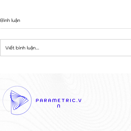
Bình luận
Viết bình luận...
DỰ ÁN PHỨC HỢP ĐA
TỪ XƯỞN
CHỨC NĂNG TẠI TIRANA:
1900 ĐẾN 
CHIẾN THẮNG CỦA SỰ
TẠO SỐ: K
KẾT NỐI NGHỆ THUẬT VÀ
THỦ CÔNG
KIẾN TRÚC
GIỜ CŨ
PARAMETRIC.V
N