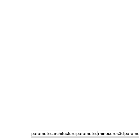
parametricarchitecture
parametric
rhinoceros3d
parame