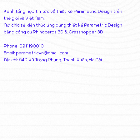
Kênh tổng hợp tin tức về thiết kế Parametric Design trên
thế giới và Việt Nam.
Nơi chia sẻ kiến thức ứng dụng thiết kế Parametric Design
bằng công cụ Rhinoceros 3D & Grasshopper 3D
Phone: 0911190010
Email:
parametricvn@gmail.com
Địa chỉ: 54D Vũ Trọng Phụng, Thanh Xuân, Hà Nội