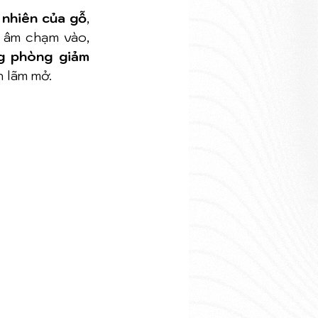
 nhiên của gỗ
, 
 âm chạm vào, 
g phòng giảm 
n lãm mở.