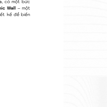
o
, có một bức 
ic Wall
 – một 
, được thiết kế để biến 