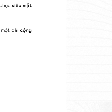
 chục 
siêu mặt 
 một dải 
cộng 