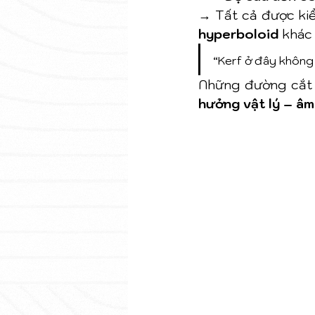
→ Tất cả được ki
hyperboloid
 khác
“Kerf ở đây không c
Những đường cắt
hưởng vật lý – â