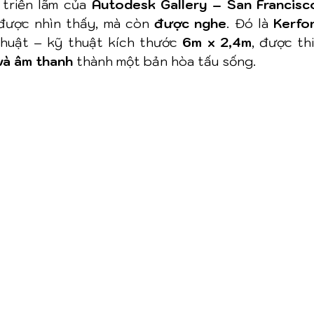
triển lãm của 
Autodesk Gallery – San Francisc
được nhìn thấy, mà còn 
được nghe
. Đó là 
Kerfon
huật – kỹ thuật kích thước 
6m x 2,4m
 và âm thanh
 thành một bản hòa tấu sống.