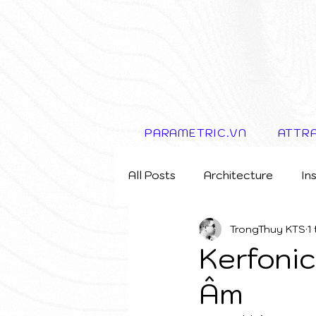
PARAMETRIC.VN
ATTR
All Posts
Architecture
In
TrongThuy KTS
1
Storytelling Concept
Kerfonic
Âm