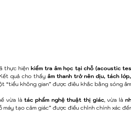
ã thực hiện 
kiểm tra âm học tại chỗ (acoustic tes
 Kết quả cho thấy 
âm thanh trở nên dịu, tách lớp,
ột “tiểu không gian” được điêu khắc bằng sóng âm
hế vừa là 
tác phẩm nghệ thuật thị giác
, vừa là 
nh
ỗ máy tạo cảm giác” được điều chỉnh chính xác đến