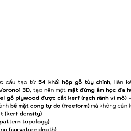
ợc cấu tạo từ 
54 khối hộp gỗ tùy chỉnh
Voronoi 3D
, tạo nên một 
mặt đứng âm học đa 
el gỗ plywood được cắt kerf (rạch rãnh vi mô)
 
ành 
bề mặt cong tự do (freeform)
 mà không cần 
t (kerf density)
 (pattern topology)
ng (curvature depth)