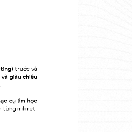
ting)
 trước và 
 và giàu chiều 
.
ạc cụ âm học 
 từng milimet.