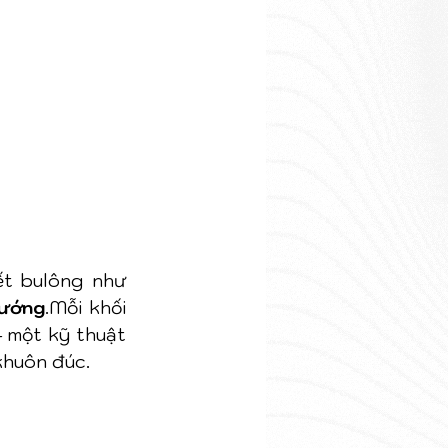
, liên kết bulông như 
hướng
.Mỗi khối 
– một kỹ thuật 
khuôn đúc.