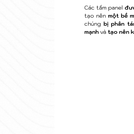
Các tấm panel 
đư
tạo nên 
một bề m
chúng 
bị phân tá
mạnh
 và 
tạo nên k