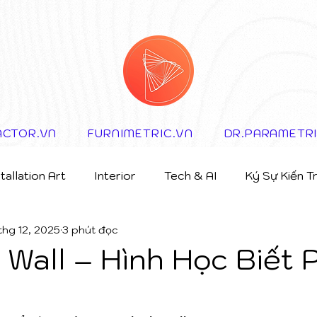
ACTOR.VN
FURNIMETRIC.VN
DR.PARAMETR
stallation Art
Interior
Tech & AI
Ký Sự Kiến T
 thg 12, 2025
3 phút đọc
 Wall – Hình Học Biết 