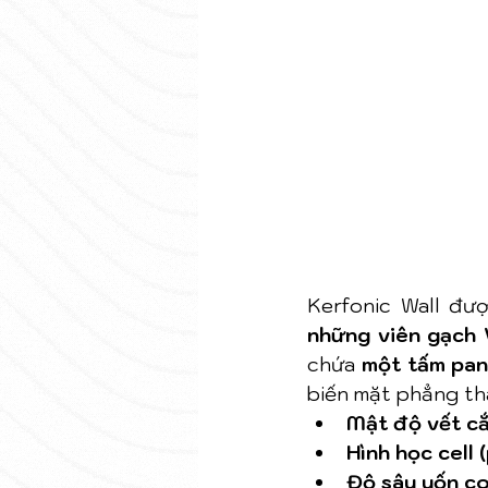
Kerfonic Wall đư
những viên gạch 
chứa 
một tấm pan
biến mặt phẳng th
Mật độ vết cắ
Hình học cell
Độ sâu uốn co