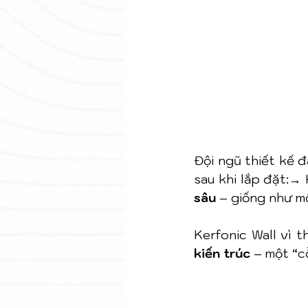
Đội ngũ thiết kế đ
sau khi lắp đặt:→
sâu
 – giống như m
Kerfonic Wall vì t
kiến trúc
 – một “c