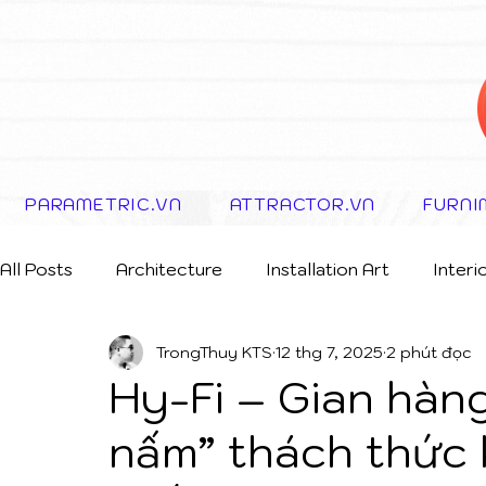
PARAMETRIC.VN
ATTRACTOR.VN
FURNI
All Posts
Architecture
Installation Art
Interi
TrongThuy KTS
12 thg 7, 2025
2 phút đọc
Storytelling Concept
Hy-Fi – Gian hàn
nấm” thách thức 