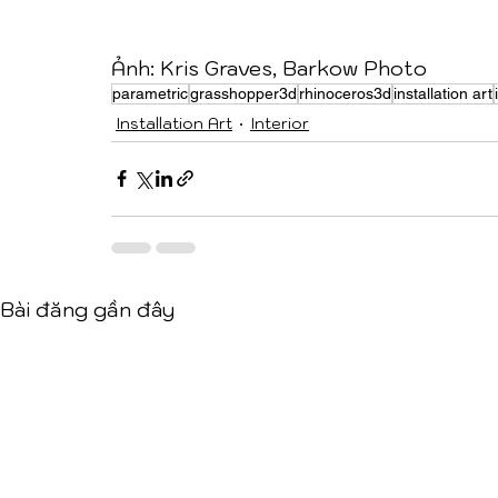
Ảnh: Kris Graves, Barkow Photo
parametric
grasshopper3d
rhinoceros3d
installation art
Installation Art
Interior
Bài đăng gần đây