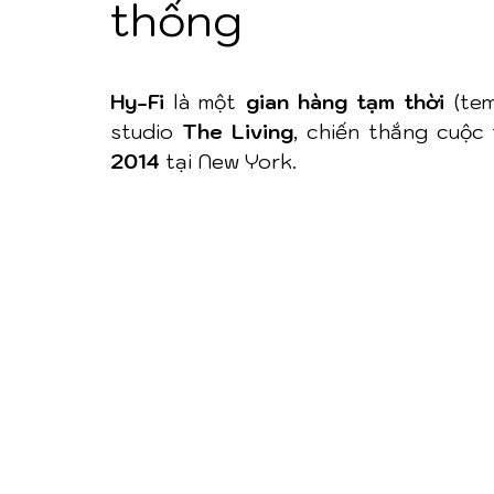
thống
Hy-Fi
 là một 
gian hàng tạm thời
 (te
studio 
The Living
, chiến thắng cuộc 
2014
 tại New York.