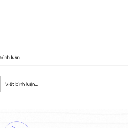
Bình luận
Viết bình luận...
Mái Hiên Tại Venice
Tường Gốm
Biennale: Kiến Trúc Hào
Parametric
Phóng Của U.S. Pavilion
Jumeirah M
Dubai