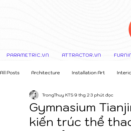
PARAMETRIC.VN
ATTRACTOR.VN
FURNI
All Posts
Architecture
Installation Art
Interi
TrongThuy KTS
9 thg 2
3 phút đọc
Storytelling Concept
Gymnasium Tianjin
kiến trúc thể tha