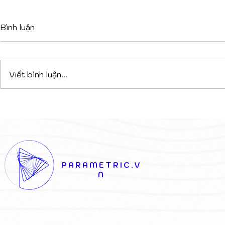
Bình luận
Viết bình luận...
DỰ ÁN PHỨC HỢP ĐA
TỪ XƯỞN
CHỨC NĂNG TẠI TIRANA:
1900 ĐẾN 
CHIẾN THẮNG CỦA SỰ
TẠO SỐ: K
KẾT NỐI NGHỆ THUẬT VÀ
THỦ CÔNG
KIẾN TRÚC
GIỜ CŨ
PARAMETRIC.V
N