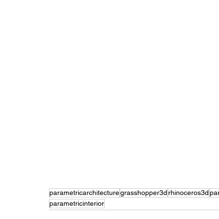
parametricarchitecture
grasshopper3d
rhinoceros3d
pa
parametricinterior