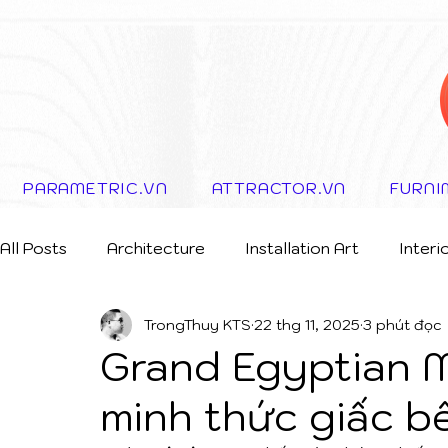
PARAMETRIC.VN
ATTRACTOR.VN
FURNI
All Posts
Architecture
Installation Art
Interi
TrongThuy KTS
22 thg 11, 2025
3 phút đọc
Storytelling Concept
Grand Egyptian 
minh thức giấc b