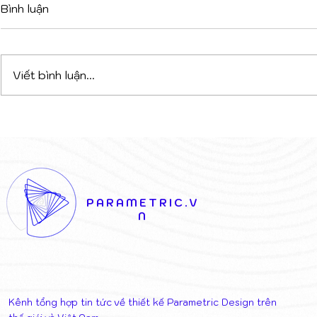
Bình luận
Viết bình luận...
DỰ ÁN PHỨC HỢP ĐA
TỪ XƯỞN
CHỨC NĂNG TẠI TIRANA:
1900 ĐẾN 
CHIẾN THẮNG CỦA SỰ
TẠO SỐ: K
KẾT NỐI NGHỆ THUẬT VÀ
THỦ CÔNG
KIẾN TRÚC
GIỜ CŨ
PARAMETRIC.V
N
Kênh tổng hợp tin tức về thiết kế Parametric Design trên