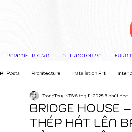
PARAMETRIC.VN
ATTRACTOR.VN
FURNI
All Posts
Architecture
Installation Art
Interi
TrongThuy KTS
6 thg 11, 2025
3 phút đọc
Storytelling Concept
BRIDGE HOUSE –
THÉP HÁT LÊN B