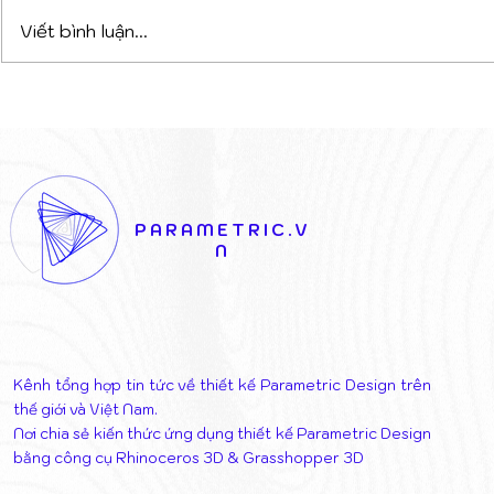
Viết bình luận...
DỰ ÁN PHỨC HỢP ĐA
TỪ XƯỞN
CHỨC NĂNG TẠI TIRANA:
1900 ĐẾN 
CHIẾN THẮNG CỦA SỰ
TẠO SỐ: K
KẾT NỐI NGHỆ THUẬT VÀ
THỦ CÔNG
KIẾN TRÚC
GIỜ CŨ
PARAMETRIC.V
N
Kênh tổng hợp tin tức về thiết kế Parametric Design trên
thế giới và Việt Nam.
Nơi chia sẻ kiến thức ứng dụng thiết kế Parametric Design
bằng công cụ Rhinoceros 3D & Grasshopper 3D