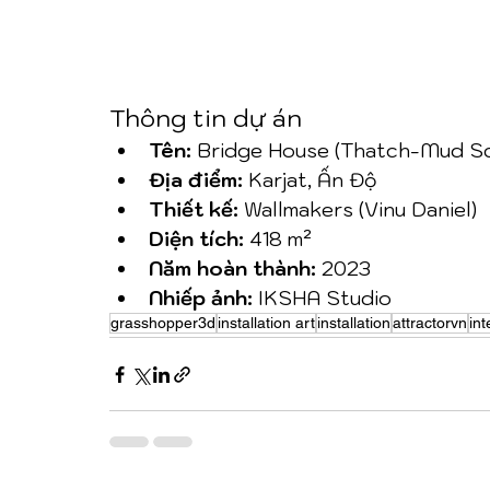
Thông tin dự án
Tên:
 Bridge House (Thatch-Mud Sc
Địa điểm:
 Karjat, Ấn Độ
Thiết kế:
 Wallmakers (Vinu Daniel)
Diện tích:
 418 m²
Năm hoàn thành:
 2023
Nhiếp ảnh:
 IKSHA Studio
grasshopper3d
installation art
installation
attractorvn
int