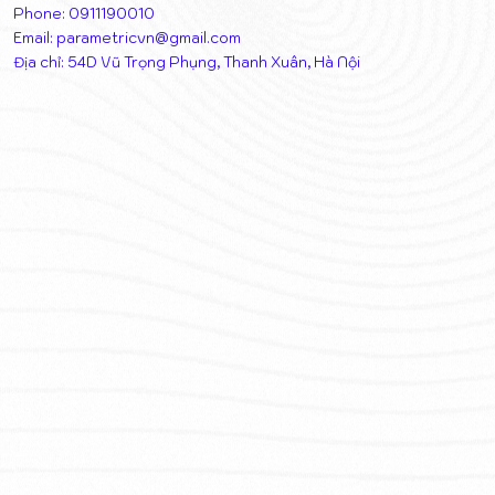
Phone: 0911190010
Email:
parametricvn@gmail.com
Địa chỉ: 54D Vũ Trọng Phụng, Thanh Xuân, Hà Nội