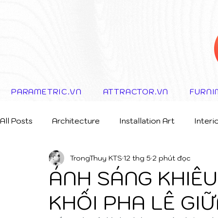
PARAMETRIC.VN
ATTRACTOR.VN
FURNI
All Posts
Architecture
Installation Art
Interi
TrongThuy KTS
12 thg 5
2 phút đọc
Storytelling Concept
ÁNH SÁNG KHIÊ
KHỐI PHA LÊ GI