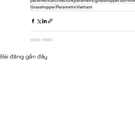
parametricarchitecture
parametric
grasshopper3d
rhin
Grasshopper
ParametricVietnam
Bài đăng gần đây